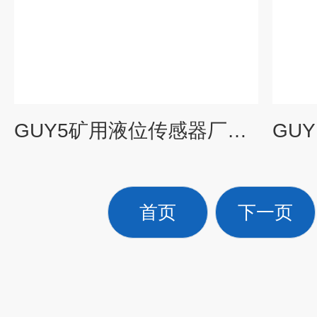
GUY5矿用液位传感器厂家直销
首页
下一页