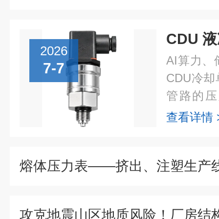
2026
AI算力
7-7
CDU冷
管路的压
器、储能
查看详情 
用压力变
器件，...