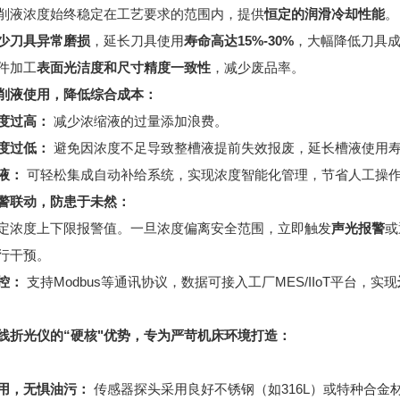
削液浓度始终稳定在工艺要求的范围内，提供
恒定的润滑冷却性能
。
少刀具异常磨损
，延长刀具使用
寿命高达15%-30%
，大幅降低刀具
件加工
表面光洁度和尺寸精度一致性
，减少废品率。
削液使用，降低综合成本：
度过高：
减少浓缩液的过量添加浪费。
度过低：
避免因浓度不足导致整槽液提前失效报废，延长槽液使用
液：
可轻松集成自动补给系统，实现浓度智能化管理，节省人工操
警联动，防患于未然：
定浓度上下限报警值。一旦浓度偏离安全范围，立即触发
声光报警
或
行干预。
控：
支持Modbus等通讯协议，数据可接入工厂MES/IIoT平台，实现
线折光仪的“硬核"优势，专为严苛机床环境打造：
用，无惧油污：
传感器探头采用良好不锈钢（如316L）或特种合金材