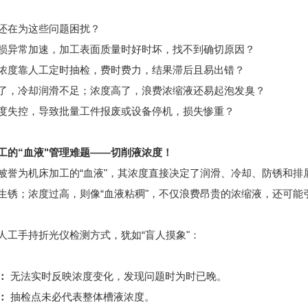
还在为这些问题困扰？
损异常加速，加工表面质量时好时坏，找不到确切原因？
浓度靠人工定时抽检，费时费力，结果滞后且易出错？
了，冷却润滑不足；浓度高了，浪费浓缩液还易起泡发臭？
度失控，导致批量工件报废或设备停机，损失惨重？
工的“血液"管理难题——切削液浓度！
被誉为机床加工的“血液"，其浓度直接决定了润滑、冷却、防锈和排
生锈；浓度过高，则像“血液粘稠"，不仅浪费昂贵的浓缩液，还可
人工手持折光仪检测方式，犹如“盲人摸象"：
：
无法实时反映浓度变化，发现问题时为时已晚。
：
抽检点未必代表整体槽液浓度。