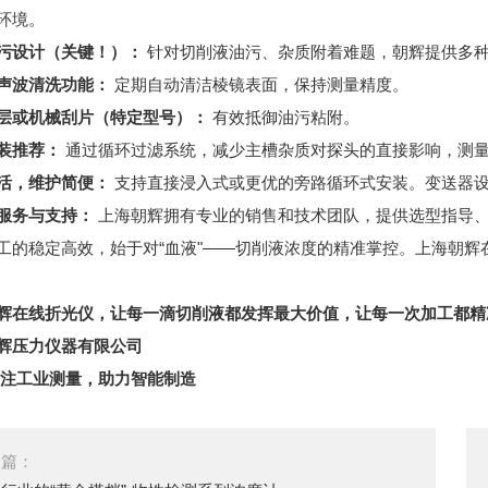
环境。
污设计（关键！）：
针对切削液油污、杂质附着难题，朝辉提供多
声波清洗功能：
定期自动清洁棱镜表面，保持测量精度。
层或机械刮片（特定型号）：
有效抵御油污粘附。
装推荐：
通过循环过滤系统，减少主槽杂质对探头的直接影响，测
活，维护简便：
支持直接浸入式或更优的旁路循环式安装。变送器
服务与支持：
上海朝辉拥有专业的销售和技术团队，提供选型指导
工的稳定高效，始于对“血液"——切削液浓度的精准掌控。上海朝辉
辉在线折光仪，让每一滴切削液都发挥最大价值，让每一次加工都精
辉压力仪器有限公司
专注工业测量，助力智能制造
一篇：