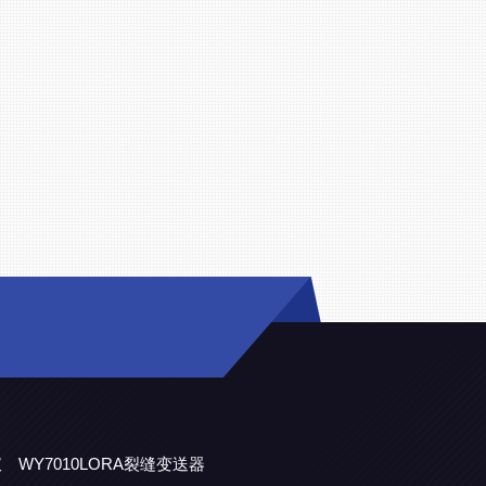
仪
WY7010LORA裂缝变送器