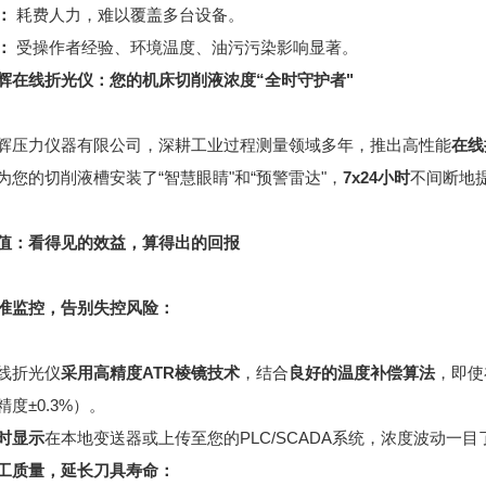
：
耗费人力，难以覆盖多台设备。
：
受操作者经验、环境温度、油污污染影响显著。
辉在线折光仪：您的机床切削液浓度“全时守护者"
辉压力仪器有限公司，深耕工业过程测量领域多年，推出高性能
在线
为您的切削液槽安装了“智慧眼睛"和“预警雷达"，
7x24小时
不间断地
值：看得见的效益，算得出的回报
准监控，告别失控风险：
线折光仪
采用高精度ATR棱镜技术
，结合
良好的温度补偿算法
，即使
度±0.3%）。
时显示
在本地变送器或上传至您的PLC/SCADA系统，浓度波动一
工质量，延长刀具寿命：